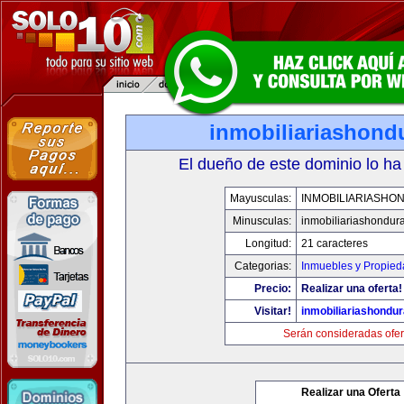
inmobiliariashond
El dueño de este dominio lo ha
Mayusculas:
INMOBILIARIASHO
Minusculas:
inmobiliariashondur
Longitud:
21 caracteres
Categorias:
Inmuebles y Propie
Precio:
Realizar una oferta!
Visitar!
inmobiliariashondu
Serán consideradas ofer
Realizar una Oferta