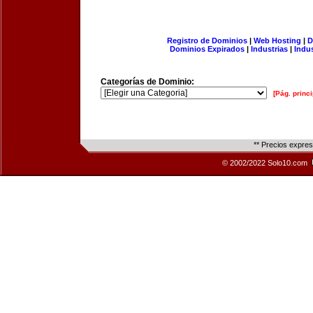
Registro de Dominios
|
Web Hosting
|
D
Dominios Expirados
|
Industrias
|
Indu
Categorías de Dominio:
[Pág. princi
** Precios expre
© 2002/2022 Solo10.com