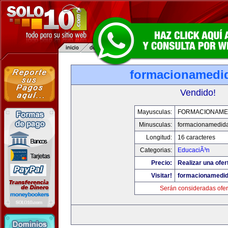
formacionamedi
Vendido!
Mayusculas:
FORMACIONAME
Minusculas:
formacionamedid
Longitud:
16 caracteres
Categorias:
EducaciÃ³n
Precio:
Realizar una ofer
Visitar!
formacionamedi
Serán consideradas ofer