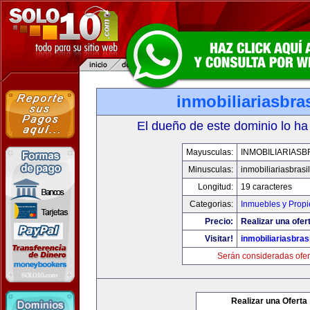
inmobiliariasbra
El dueño de este dominio lo ha
Mayusculas:
INMOBILIARIASB
Minusculas:
inmobiliariasbrasi
Longitud:
19 caracteres
Categorias:
Inmuebles y Prop
Precio:
Realizar una ofer
Visitar!
inmobiliariasbras
Serán consideradas ofer
Realizar una Oferta