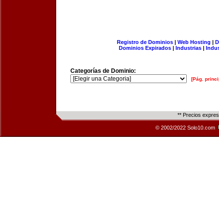
Registro de Dominios
|
Web Hosting
|
D
Dominios Expirados
|
Industrias
|
Indu
Categorías de Dominio:
[Pág. princi
** Precios expre
© 2002/2022 Solo10.com