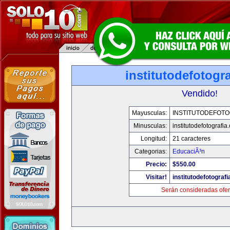
institutodefotogr
Vendido!
Mayusculas:
INSTITUTODEFOTO
Minusculas:
institutodefotografia
Longitud:
21 caracteres
Categorias:
EducaciÃ³n
Precio:
$550.00
Visitar!
institutodefotograf
Serán consideradas ofer