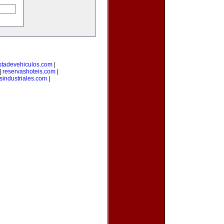
stadevehiculos.com
|
|
reservashoteis.com
|
sindustriales.com
|