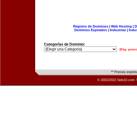
Registro de Dominios
|
Web Hosting
|
D
Dominios Expirados
|
Industrias
|
Indu
Categorías de Dominio:
[Pág. princi
** Precios expre
© 2002/2022 Solo10.com