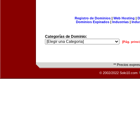
Registro de Dominios
|
Web Hosting
|
D
Dominios Expirados
|
Industrias
|
Indu
Categorías de Dominio:
[Pág. princi
** Precios expre
© 2002/2022 Solo10.com