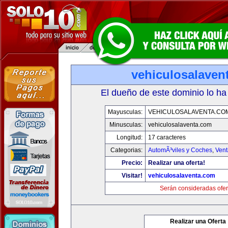
vehiculosalaven
El dueño de este dominio lo ha
Mayusculas:
VEHICULOSALAVENTA.CO
Minusculas:
vehiculosalaventa.com
Longitud:
17 caracteres
Categorias:
AutomÃ³viles y Coches
,
Vent
Precio:
Realizar una oferta!
Visitar!
vehiculosalaventa.com
Serán consideradas ofer
Realizar una Oferta