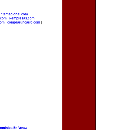
internacional.com
|
.com
|
i-empresas.com
|
com
|
compraruncarro.com
|
ominios En Venta