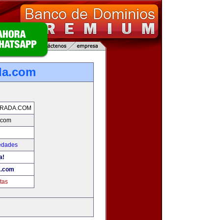
da.com
ORADA.COM
.com
edades
a!
a.com
tas