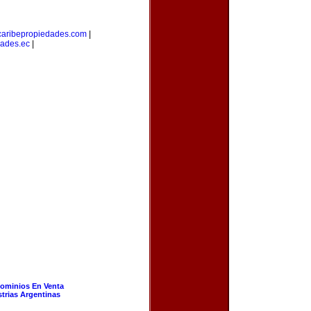
caribepropiedades.com
|
ades.ec
|
ominios En Venta
strias Argentinas