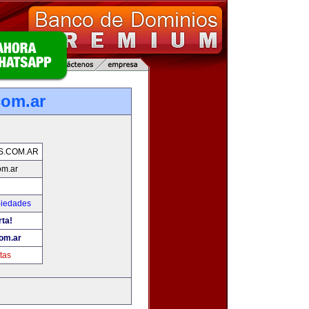
com.ar
S.COM.AR
om.ar
piedades
rta!
om.ar
tas