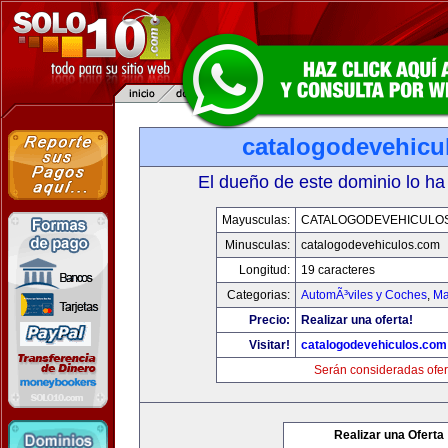
catalogodevehicu
El dueño de este dominio lo ha
Mayusculas:
CATALOGODEVEHICULO
Minusculas:
catalogodevehiculos.com
Longitud:
19 caracteres
Categorias:
AutomÃ³viles y Coches
,
Ma
Precio:
Realizar una oferta!
Visitar!
catalogodevehiculos.com
Serán consideradas ofer
Realizar una Oferta