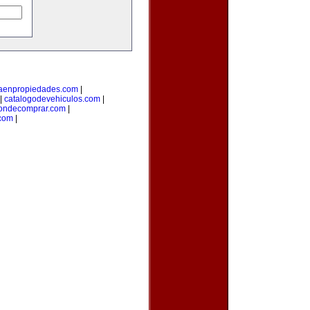
taenpropiedades.com
|
|
catalogodevehiculos.com
|
ondecomprar.com
|
com
|