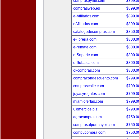
compraspyme.com
$899.
comprasweb.es
$899.
e-Afiliados.com
$899.
eAfiliados.com
$899.
catalogodecompras.com
$850.
e-libreria.com
$800.
e-remate.com
$800.
e-Soporte.com
$800.
e-Subasta.com
$800.
okcompras.com
$800.
compracondescuento.com
$799.
compraschile.com
$799.
joyasyregalos.com
$799.
miamiofertas.com
$799.
Comercios.biz
$790.
agrocompra.com
$750.
comprasalpormayor.com
$750.
compucompra.com
$750.