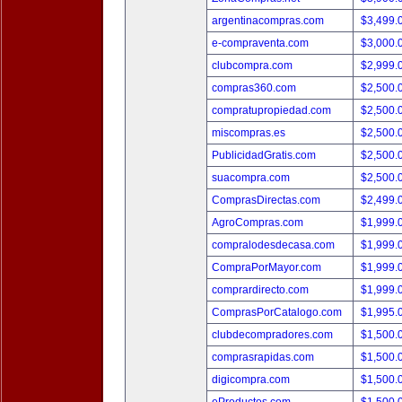
argentinacompras.com
$3,499.
e-compraventa.com
$3,000.
clubcompra.com
$2,999.
compras360.com
$2,500.
compratupropiedad.com
$2,500.
miscompras.es
$2,500.
PublicidadGratis.com
$2,500.
suacompra.com
$2,500.
ComprasDirectas.com
$2,499.
AgroCompras.com
$1,999.
compralodesdecasa.com
$1,999.
CompraPorMayor.com
$1,999.
comprardirecto.com
$1,999.
ComprasPorCatalogo.com
$1,995.
clubdecompradores.com
$1,500.
comprasrapidas.com
$1,500.
digicompra.com
$1,500.