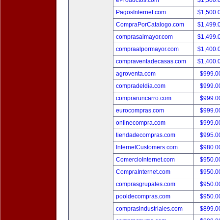
eProductos.com
$1,500.
PagosInternet.com
$1,500.
CompraPorCatalogo.com
$1,499.
comprasalmayor.com
$1,499.
compraalpormayor.com
$1,400.
compraventadecasas.com
$1,400.
agroventa.com
$999.
compradeldia.com
$999.
compraruncarro.com
$999.
eurocompras.com
$999.
onlinecompra.com
$999.
tiendadecompras.com
$995.
InternetCustomers.com
$980.
ComercioInternet.com
$950.
CompraInternet.com
$950.
comprasgrupales.com
$950.
pooldecompras.com
$950.
comprasindustriales.com
$899.