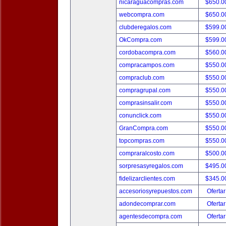
nicaraguacompras.com
$650.
webcompra.com
$650.
clubderegalos.com
$599.
OkCompra.com
$599.
cordobacompra.com
$560.
compracampos.com
$550.
compraclub.com
$550.
compragrupal.com
$550.
comprasinsalir.com
$550.
conunclick.com
$550.
GranCompra.com
$550.
topcompras.com
$550.
compraralcosto.com
$500.
sorpresasyregalos.com
$495.
fidelizarclientes.com
$345.
accesoriosyrepuestos.com
Ofertar
adondecomprar.com
Ofertar
agentesdecompra.com
Ofertar