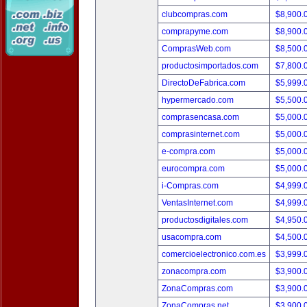
clubcompras.com
$8,900.
comprapyme.com
$8,900.
ComprasWeb.com
$8,500.
productosimportados.com
$7,800.
DirectoDeFabrica.com
$5,999.
hypermercado.com
$5,500.
comprasencasa.com
$5,000.
comprasinternet.com
$5,000.
e-compra.com
$5,000.
eurocompra.com
$5,000.
i-Compras.com
$4,999.
VentasInternet.com
$4,999.
productosdigitales.com
$4,950.
usacompra.com
$4,500.
comercioelectronico.com.es
$3,999.
zonacompra.com
$3,900.
ZonaCompras.com
$3,900.
ZonaCompras.net
$3,900.