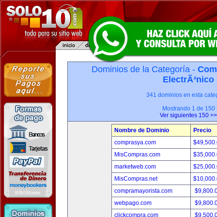
Dominios de la Categoría -
Com
ElectrÃ³nico
341 dominios en esta categ
Mostrando 1 de 150
Ver siguientes 150 >>
Nombre de Dominio
Precio
comprasya.com
$49,500
MisCompras.com
$35,000
marketweb.com
$25,000
MisCompras.net
$10,000
compramayorista.com
$9,800.
webpago.com
$9,800.
clickcompra.com
$9,500.